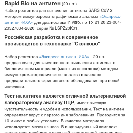
Rapid Bio на антиген
(20 шт.)
Набор реагентов для выявления антигена SARS-CoV-2
методом иммунохроматографического анализа
«Экспресс-
антиген -ИХА»
для диагностики in vitro, по ТУ 21.20.23-004-
23327034-2020, серия № LSPZ20K01.
Российская разработка и современное
производство в технопарке "Сколково"
Набор реагентов
«Экспресс-антиген -ИХА»
- 20 шт.,
предназначен для качественного выявления антигена в
биологическом материале (мазок из носоглотки) методом
иммунохроматографического анализа в качестве
предварительного скринингового обследования при новой
инфекции.
Тест на антиген является отличной альтернативой
лабораторному анализу ПЦР
, имеет высокую
чувствительность и удобен в использовании. Тест на антиген
определяет вирус с первого дня заболевания! Проводится за
10 минут в любых условиях. В качестве материала
используется мазок из носа. В индивидуальный комплект
входит тест, пробирка с насадкой-капельницей, тампон для