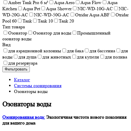
Amber Tank Pro 6 м³
Aqua Aero
Aqua Flow
Aqua
Kitchen
Aqua Pet
Aqua Shower
NIC-WD-10G-AC
NIC-
WD-20G-AC
NIC-WD-50G-AC
Otridar Aqua ABF
Otridar
Pool 60
Tank
Tank 10
Tank 20
Тип товара
Озонатор
Озонатор для воды
Промышленный
озонатор воды
Вид
для аэрационной колонны
для бака
для бассеина
для
воды
для душа
для животных
для купели
для полива
для резервуара
Фильтровать
Каталог
Системы озонирования
Озонаторы воды
Озонаторы воды
Озонированная вода:
Экологичная чистота нового поколения
для вашего дома