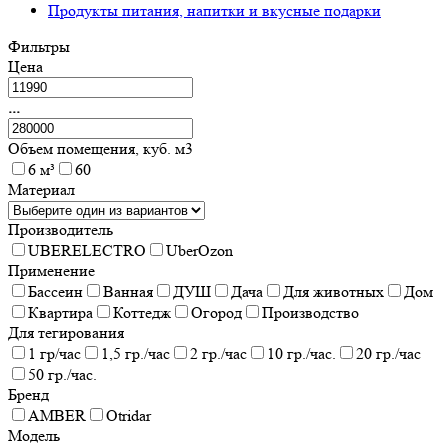
Продукты питания, напитки и вкусные подарки
Фильтры
Цена
...
Объем помещения, куб. м3
6 м³
60
Материал
Производитель
UBERELECTRO
UberOzon
Применение
Бассеин
Ванная
ДУШ
Дача
Для животных
Дом
Квартира
Коттедж
Огород
Производство
Для тегирования
1 гр/час
1,5 гр./час
2 гр./час
10 гр./час.
20 гр./час
50 гр./час.
Бренд
AMBER
Otridar
Модель