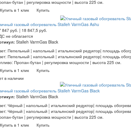
ропан-бутан | регулировка мощности | высота 225 см.
Купить в 1 клик
Купить
личный газовый обогреватель Stalleh VarmGas Ashu
7 847
руб.
|
18 847,5
руб.
ДС не облагается
ртикул:
Stalleh VarmGas Black
вет: Пепельный | напольный | итальянский редуктор| площадь обог
вет: Пепельный | напольный | итальянский редуктор| площадь обогр
опливо: Пропан-бутан | регулировка мощности | высота 225 см.
Купить в 1 клик
Купить
ет в наличии
личный газовый обогреватель Stalleh VarmGas Black
ртикул:
Stalleh VarmGas Black
вет: Чёрный | напольный | итальянский редуктор| площадь обогрев
вет: Чёрный | напольный | итальянский редуктор| площадь обогрева
ропан-бутан | регулировка мощности | высота 225 см.
Купить в 1 клик
Купить