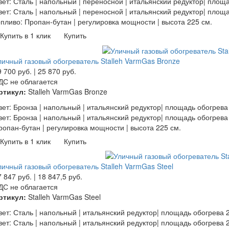
вет: Сталь | напольный | переносной | итальянский редуктор| площ
вет: Сталь | напольный | переносной | итальянский редуктор| площ
опливо: Пропан-бутан | регулировка мощности | высота 225 см.
Купить в 1 клик
Купить
личный газовый обогреватель Stalleh VarmGas Bronze
9 700
руб.
|
25 870
руб.
ДС не облагается
ртикул:
Stalleh VarmGas Bronze
вет: Бронза | напольный | итальянский редуктор| площадь обогрева
вет: Бронза | напольный | итальянский редуктор| площадь обогрева 
ропан-бутан | регулировка мощности | высота 225 см.
Купить в 1 клик
Купить
личный газовый обогреватель Stalleh VarmGas Steel
7 847
руб.
|
18 847,5
руб.
ДС не облагается
ртикул:
Stalleh VarmGas Steel
вет: Сталь | напольный | итальянский редуктор| площадь обогрева 
вет: Сталь | напольный | итальянский редуктор| площадь обогрева 2