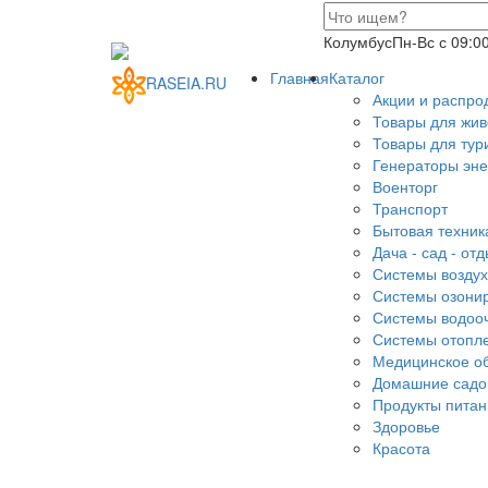
Колумбус
Пн-Вс с 09:0
Главная
Каталог
RASEIA.RU
Акции и распро
Товары для жи
Товары для тур
Генераторы эне
Военторг
Транспорт
Бытовая техник
Дача - сад - от
Системы воздух
Системы озони
Системы водоо
Системы отопл
Медицинское о
Домашние сад
Продукты питан
Здоровье
Красота