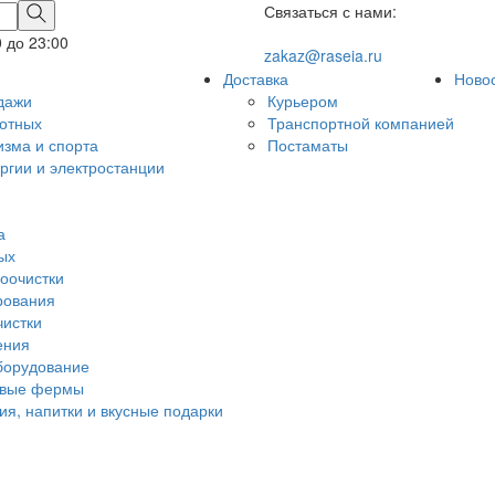
Связаться с нами:
0 до 23:00
zakaz@raseia.ru
Доставка
Ново
дажи
Курьером
вотных
Транспортной компанией
изма и спорта
Постаматы
ргии и электростанции
а
дых
оочистки
рования
чистки
ения
борудование
овые фермы
ия, напитки и вкусные подарки