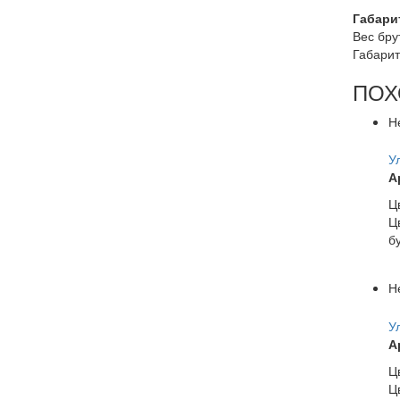
Габари
Вес брут
Габарит
ПОХ
Н
У
А
Ц
Ц
б
Н
У
А
Ц
Ц