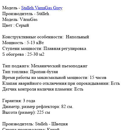
Модель -
Stalleh VarmGas Grey
Производитель - Ställeh
Модель:
VärmGas
Цвет : Серый
Конструктивные особенности:
Напольный
Мощность :
5-13 кВт
Ступени мощности:
Плавная регулировка
S обогрева :
25-30 м2
Тип поджига:
Механический пьезоподжиг
Тип топлива:
Пропан-бутан
Время работы на макисмальной мощности:
15 часов
Клапан аварийного отключения при опрокидывании:
Есть
Датчик контроля наличия пламени:
Есть
Гарантия:
3 года
Диаметр, размер рефлектора:
82 см.
Высота (размер):
225 см
Производитель: Stalleh - Швеция
Страна производства: Китай