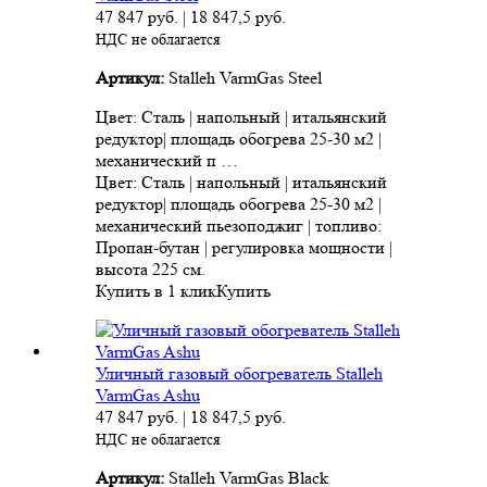
47 847
руб.
|
18 847,5
руб.
НДС не облагается
Артикул:
Stalleh VarmGas Steel
Цвет: Сталь | напольный | итальянский
редуктор| площадь обогрева 25-30 м2 |
механический п …
Цвет: Сталь | напольный | итальянский
редуктор| площадь обогрева 25-30 м2 |
механический пьезоподжиг | топливо:
Пропан-бутан | регулировка мощности |
высота 225 см.
Купить в 1 клик
Купить
Уличный газовый обогреватель Stalleh
VarmGas Ashu
47 847
руб.
|
18 847,5
руб.
НДС не облагается
Артикул:
Stalleh VarmGas Black