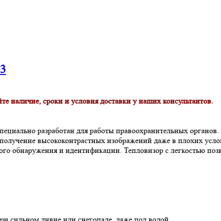
3
те наличие, сроки и условия доставки у наших консультантов.
пециально разработан для работы правоохранительных органов. 
т получение высококонтрастных изображений даже в плохих ус
го обнаружения и идентификации. Тепловизор с легкостью позво
при сильном ливне или снегопаде, даже под водой.