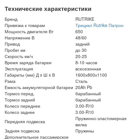
Технические характеристики
Бренд
RUTRIKE
Привязка к товарам
Трицикл Rutrike Патрон
Мощность двигателя Вт
650
Напряжение В
48/60
Привод
задний
Пробег км
до 30
Скорость км/ч
20-25
Время заряда батареи
8-10 часов
Эксплуатация
всесезонная
Габариты (мм) Д x Ш x В
1600х800х1100
Рама
Сталь
Емкость аккумуляторной батареи
20Ah Pb
Тормоз перед.
барабанный
Тормоз задний
барабанный
Колесо переднее
3.00-R10
Колесо заднее
3.00-R10
Пружинно-эластомерная
Передняя подвеска
вилка
Задняя подвеска
Пружины
Дополнительное пассажирское