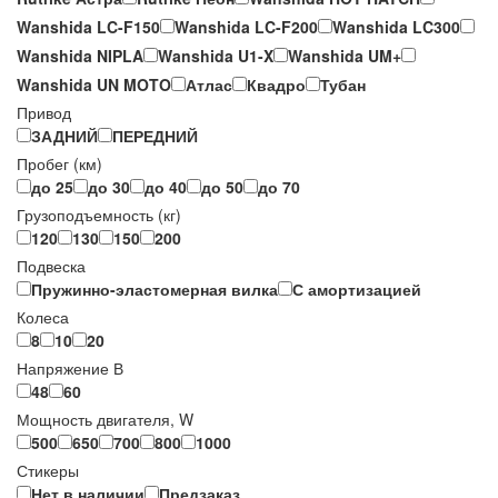
Wanshida LC-F150
Wanshida LC-F200
Wanshida LC300
Wanshida NIPLA
Wanshida U1-X
Wanshida UM+
Wanshida UN MOTO
Атлас
Квадро
Тубан
Привод
ЗАДНИЙ
ПЕРЕДНИЙ
Пробег (км)
до 25
до 30
до 40
до 50
до 70
Грузоподъемность (кг)
120
130
150
200
Подвеска
Пружинно-эластомерная вилка
С амортизацией
Колеса
8
10
20
Напряжение В
48
60
Мощность двигателя, W
500
650
700
800
1000
Стикеры
Нет в наличии
Предзаказ