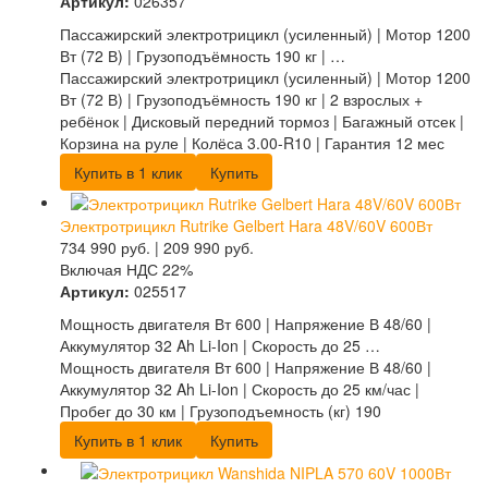
Артикул:
026357
Пассажирский электротрицикл (усиленный) | Мотор 1200
Вт (72 В) | Грузоподъёмность 190 кг | …
Пассажирский электротрицикл (усиленный) | Мотор 1200
Вт (72 В) | Грузоподъёмность 190 кг | 2 взрослых +
ребёнок | Дисковый передний тормоз | Багажный отсек |
Корзина на руле | Колёса 3.00-R10 | Гарантия 12 мес
Купить в 1 клик
Купить
Электротрицикл Rutrike Gelbert Hara 48V/60V 600Вт
734 990
руб.
|
209 990
руб.
Включая НДС 22%
Артикул:
025517
Мощность двигателя Вт 600 | Напряжение В 48/60 |
Аккумулятор 32 Ah Li-Ion | Скорость до 25 …
Мощность двигателя Вт 600 | Напряжение В 48/60 |
Аккумулятор 32 Ah Li-Ion | Скорость до 25 км/час |
Пробег до 30 км | Грузоподъемность (кг) 190
Купить в 1 клик
Купить