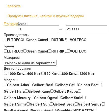
Красота
Продукты питания, напитки и вкусные подарки
Фильтры
Цена
...
Производитель
ELTRECO
Green Camel
RUTRIKE
VOLTECO
Бренд
ELTRECO
Green Camel
RUTRIKE
VOLTECO
Материал
Для тегирования
1 000 Квт.
600 Квт.
650 Квт.
800 Квт.
1200 Квт.
Модель
Gelbert Atlas
Gelbert Bos
Gelbert Caf
Gelbert Fact
Gelbert Hara
Gelbert Kang
Gelbert Kappa
Gelbert Mercury
Gelbert Ogma
Gelbert Sarin
Gelbert Sirma
Gelbert Sun
Gelbert Vega
Gelbert Venus
Rutrike Астра
Rutrike Неон
Wanshida HOT HATCH