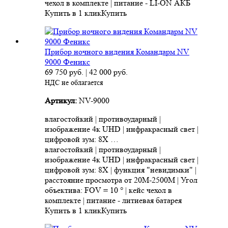
чехол в комплекте | питание - LI-ON АКБ
Купить в 1 клик
Купить
Прибор ночного видения Командарм NV
9000 Феникс
69 750
руб.
|
42 000
руб.
НДС не облагается
Артикул:
NV-9000
влагостойкий | противоударный |
изображение 4к UHD | инфракрасный свет |
цифровой зум: 8X …
влагостойкий | противоударный |
изображение 4к UHD | инфракрасный свет |
цифровой зум: 8X | функция "невидимки" |
расстояние просмотра от 20M-2500M | Угол
объектива: FOV = 10 ° | кейс чехол в
комплекте | питание - литиевая батарея
Купить в 1 клик
Купить