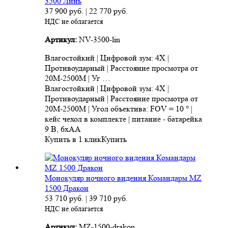
3500 Линь
37 900
руб.
|
22 770
руб.
НДС не облагается
Артикул:
NV-3500-lin
Влагостойкий | Цифровой зум: 4X |
Противоударный | Расстояние просмотра от
20M-2500M | Уг …
Влагостойкий | Цифровой зум: 4X |
Противоударный | Расстояние просмотра от
20M-2500M | Угол объектива: FOV = 10 ° |
кейс чехол в комплекте | питание - батарейка
9 В, 6xAA
Купить в 1 клик
Купить
Монокуляр ночного видения Командарм MZ
1500 Дракон
53 710
руб.
|
39 710
руб.
НДС не облагается
Артикул:
MZ-1500-drakon