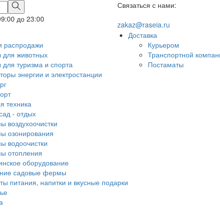
Связаться с нами:
09:00 до 23:00
zakaz@raseia.ru
Доставка
и распродажи
Курьером
 для животных
Транспортной компан
 для туризма и спорта
Постаматы
торы энергии и электростанции
рг
орт
я техника
сад - отдых
ы воздухоочистки
ы озонирования
ы водоочистки
ы отопления
нское оборудование
ние садовые фермы
ты питания, напитки и вкусные подарки
ье
а