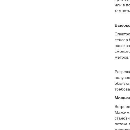
или в п
темноты
Высоко
Электро
сенсор 
пассивн
сможете
метров.
Разреша
получен
обвязка
требова
Мощная
Встроен
Максима
станови
потока 
местнос