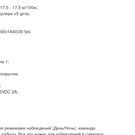
17,5 - 17,5 м/100м;
куляра ±5 дптр;
60x1440)30 fps;
ти 1;
покрытие;
;
5VDC 2A;
мя режимами наблюдений (День/Ночь), команда
 работы. Все что нужно для наблюдений в сумерках