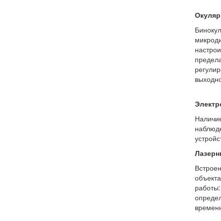
Окуляр
Бинокул
микроди
настрои
предела
регулир
выходно
Электр
Наличие
наблюде
устройс
Лазерн
Встроен
объекта
работы:
определ
временн