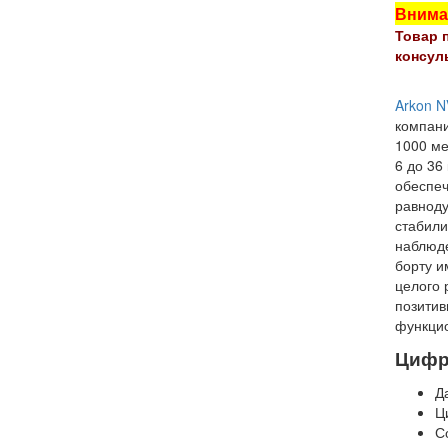
Внима
Товар 
консул
Arkon N
компани
1000 ме
6 до 36
обеспеч
равноду
стабили
наблюде
борту и
целого 
позитив
функцио
Цифр
Д
Ц
С