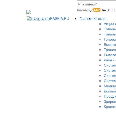
Колумбус
Пн-Вс с 
RASEIA.RU
Главная
Каталог
Акции 
Товары
Товары
Генера
Военто
Трансп
Бытова
Дача - 
Систем
Систем
Систем
Систем
Медици
Домаш
Продук
Здоров
Красот