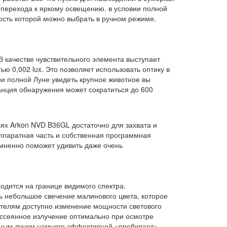
е перехода к яркому освещению. в условии полной
ость которой можно выбрать в ручном режиме.
В качестве чувствительного элемента выступает
ью 0,002 lux. Это позволяет использовать оптику в
и полной Луне увидеть крупное животное вы
танция обнаружения может сократиться до 600
х Arkon NVD B36GL достаточно для захвата и
ппаратная часть и собственная программная
омненно поможет удивить даже очень
одится на границе видимого спектра.
 небольшое свечение малинового цвета, которое
ателям доступно изменение мощности светового
Рассеянное излучение оптимально при осмотре
нным лучом намного эффективней «пробивает»