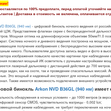
ние!
поставляется по 100% предоплате, перед оплатой уточняйте на
ьтантов |
Доставка в стоимость не включена, оплачивается от
VD B36GL (940 нм)
- цифровой бинокль ночного видения от российс
й ЦЭК. Представляем флагман серии с беспрецедентной дальност
тров. Мощная оптика на длиннофокусном объективе 50мм/f1.0 поз
 крат. Система ночного и дневного видения построена на мощном, 
ивающем получение изображения с беспрецедентно высоким каче
шным никого. Пользователям доступна запись видео и фото в выс
затора изображения повысило качество картинки при наблюдении с
ния позволил мощный ИК осветитель с ручными настройками мощно
меется лазерный дальномер с дистанцией действия до 700 метров.
ряда задач, как на охоте, так и проведении спасательных миссий.
ные. Это мощный и надежный инструмент для ночных наблюдений.
нал. Также имеется возможность подключения внешнего устройства
овой бинокль
Arkon NVD B36GL (940 нм)
имеет 
альность обнаружения в ночных условиях – до 1000 метров (в верс
ифровой сенсор CMOS, чувствительность матрицы - 0,002 lux;
овмещенный режим наблюдения, не требует переключения на ноч