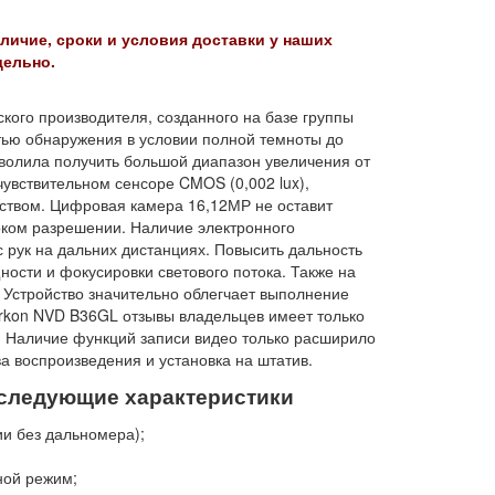
личие, сроки и условия доставки у наших
дельно.
кого производителя, созданного на базе группы
ью обнаружения в условии полной темноты до
волила получить большой диапазон увеличения от
чувствительном сенсоре CMOS (0,002 lux),
ством. Цифровая камера 16,12МР не оставит
оком разрешении. Наличие электронного
 рук на дальних дистанциях. Повысить дальность
сти и фокусировки светового потока. Также на
 Устройство значительно облегчает выполнение
 Arkon NVD B36GL отзывы владельцев имеет только
 Наличие функций записи видео только расширило
 воспроизведения и установка на штатив.
следующие характеристики
ии без дальномера);
ной режим;