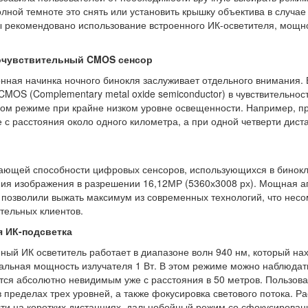
олной темноте это снять или установить крышку объектива в случа
 рекомендовано использование встроенного ИК-осветителя, мощн
чувствительный CMOS сенсор
нная начинка ночного бинокля заслуживает отдельного внимания. 
CMOS (Complementary metal oxide semiconductor) в чувствительност
ом режиме при крайне низком уровне освещенности. Например, пр
 с расстояния около одного километра, а при одной четверти дис
ющей способности цифровых сенсоров, использующихся в бинокля
ия изображения в разрешении 16,12МР (5360х3008 рх). Мощная а
 позволили выжать максимум из современных технологий, что нес
тельных клиентов.
 ИК-подсветка
ный ИК осветитель работает в диапазоне волн 940 нм, который нах
льная мощность излучателя 1 Вт. В этом режиме можно наблюдать
тся абсолютно невидимым уже с расстояния в 50 метров. Пользов
в пределах трех уровней, а также фокусировка светового потока. 
ти на коротких дистанциях, дальнобойный режим со сфокусирова