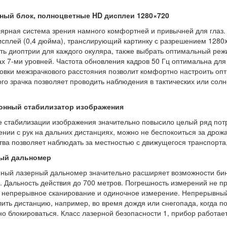
ный блок, полноцветные HD дисплеи 1280×720
ярная система зрения намного комфортней и привычней для глаз.
сплей (0,4 дюйма), транслирующий картинку с разрешением 1280x
ть диоптрии для каждого окуляра, также выбрать оптимальный реж
х 7-ми уровней. Частота обновления кадров 50 Гц оптимальна дл
овки межзрачкового расстояния позволит комфортно настроить опт
го зрачка позволяет проводить наблюдения в тактических или солн
онный стабилизатор изображения
 стабилизации изображения значительно повысило целый ряд потр
нии с рук на дальних дистанциях, можно не беспокоиться за дрож
тва позволяет наблюдать за местностью с движущегося транспорта
ый дальномер
ный лазерный дальномер значительно расширяет возможности бино
. Дальность действия до 700 метров. Погрешность измерений не п
 непрерывное сканирование и одиночное измерение. Непрерывный
ить дистанцию, например, во время дождя или снегопада, когда 
о блокироваться. Класс лазерной безопасности 1, прибор работает