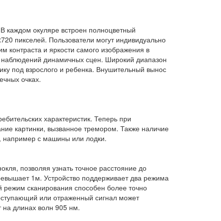
 В каждом окуляре встроен полноцветный
720 пикселей. Пользователи могут индивидуально
им контраста и яркости самого изображения в
я наблюдений динамичных сцен. Широкий диапазон
ику под взрослого и ребенка. Внушительный вынос
ечных очках.
ебительских характеристик. Теперь при
ание картинки, вызванное тремором. Также наличие
, например с машины или лодки.
кля, позволяя узнать точное расстояние до
ревышает 1м. Устройство поддерживает два режима
 режим сканирования способен более точно
поступающий или отраженный сигнал может
 на длинах волн 905 нм.