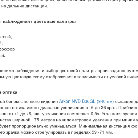
 на дальние дистанции.
 наблюдения / цветовые палитры
белый;
й;
фосфор
ый.
ежима наблюдения и выбор цветовой палитры производится путе
ьную цветовую схему отображения в зависимости от условий види
 оптика
ой бинокль ночного видения
Arkon NVD B36GL (940 нм)
оснащен дл
ощная оптика имеет диапазон увеличения от 6 до 36 крат. Прибли
 zoom от x1 до х6, шаг увеличения составляет 0,5х. Угол поля зрен
нства шириной 175 метров на километровом удалении при минима
будет пропорционально уменьшаться. Минимальная дистанция фок
го зрачка можно отрегулировать в пределах 59 -71 мм.