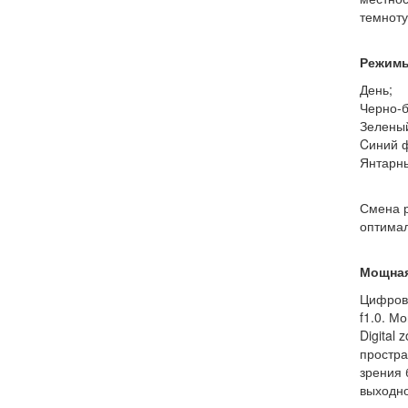
темноту
Режимы
День;
Черно-
Зелены
Cиний 
Янтарн
Смена р
оптимал
Мощная
Цифров
f1.0. М
Digital
простра
зрения 
выходно