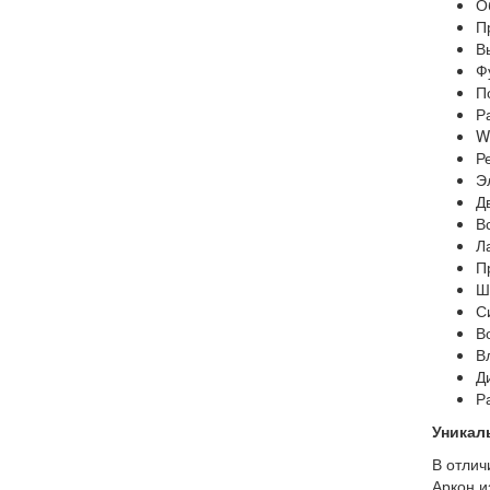
Об
Пр
В
Ф
П
Р
W
Р
Э
Д
В
Л
П
Ш
С
В
В
Д
Ра
Уникал
В отлич
Аркон и