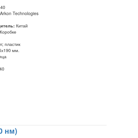
940
Arkon Technologies
дитель:
Китай
Коробке
л; пластик
6х190 мм.
яца
40
0 нм)