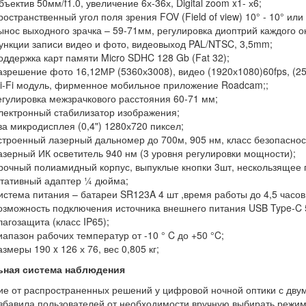
ъектив 50мм/f1.0, увеличение 6х-36х, Digital zoom x1- х6;
остранственный угол поля зрения FOV (Field of view) 10° - 10° или 
ынос выходного зрачка – 59-71мм, регулировка диоптрий каждого о
ункции записи видео и фото, видеовыход PAL/NTSC, 3,5mm;
оддержка карт памяти Micro SDHC 128 Gb (Fat 32);
азрешение фото 16,12МР (5360х3008), видео (1920х1080)60fps, (25
i-Fi модуль, фирменное мобильное приложение Roadcam;;
егулировка межзрачкового расстояния 60-71 мм;
лектронный стабилизатор изображения;
ва микродисплея (0,4") 1280х720 пиксел;
строенный лазерный дальномер до 700м, 905 нм, класс безопаснос
азерный ИК осветитель 940 нм (3 уровня регулировки мощности);
рочный полиамидный корпус, выпуклые кнопки 3шт, нескользящее 
тативный адаптер ¼ дюйма;
истема питания – батареи SR123A 4 шт ,время работы до 4,5 часов
озможность подключения источника внешнего питания USB Type-C 
лагозащита (класс IP65);
иапазон рабочих температур от -10 ° C до +50 °C;
змеры 190 x 126 х 76, вес 0,805 кг;
ьная система наблюдения
ие от распространенных решений у цифровой ночной оптики с дву
збавила пользователей от необходимости вручную выбирать режим