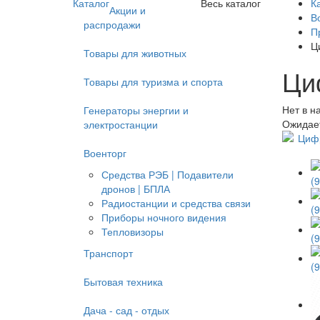
Каталог
Весь каталог
К
Акции и
В
распродажи
П
Ц
Товары для животных
Ци
Товары для туризма и спорта
Нет в н
Генераторы энергии и
Ожидае
электростанции
Военторг
Средства РЭБ | Подавители
дронов | БПЛА
Радиостанции и средства связи
Приборы ночного видения
Тепловизоры
Транспорт
Бытовая техника
Дача - сад - отдых