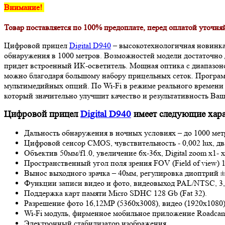
Внимание!
Товар поставляется по 100% предоплате, перед оплатой уточняй
Цифровой прицел
Digital D940
– высокотехнологичная новинка 
обнаружения в 1000 метров. Возможностей модели достаточно 
придет встроенный ИК-осветитель. Мощная оптика с диапазоном
можно благодаря большому набору прицельных сеток. Програ
мультимедийных опций. По Wi-Fi в режиме реального времени 
который значительно улучшит качество и результативность Ваш
Цифровой прицел
Digital D940
имеет следующие хара
Дальность обнаружения в ночных условиях – до 1000 мет
Цифровой сенсор CMOS, чувствительность - 0,002 lux, дв
Объектив 50мм/f1.0, увеличение 6х-36х, Digital zoom x1- х
Пространственный угол поля зрения FOV (Field of view) 10°
Вынос выходного зрачка – 40мм, регулировка диоптрий ±
Функции записи видео и фото, видеовыход PAL/NTSC, 3
Поддержка карт памяти Micro SDHC 128 Gb (Fat 32).
Разрешение фото 16,12МР (5360х3008), видео (1920х1080)
Wi-Fi модуль, фирменное мобильное приложение Roadca
Электронный стабилизатор изображения.