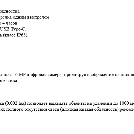
мощности).
трелка одним выстрелом.
 4 часов.
 USB Type-C.
(класс IP65).
обычная 16 МP цифровая камера, проецируя изображение на дисп
бъектива.
(0,002 lux) позволяет выявлять объекты на удалении до 1000 м
ях полного отсутствия света (плотная низкая облачность) реко