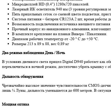
Микродисплей HD (0,4") 1280х720 пикселей.
Лазерный ИК осветитель 940 нм (3 уровня регулировки 
Пять прицельных сеток со сменой цвета подсветки, прис
Система питания – батареи CR123A 2 шт, время работы до
Возможность подключения источника внешнего питания
Прочный корпус из авиационного алюминия, влагозащита 
В комплекте крепление на планки Вивера / Пикатинни.
Диапазон рабочих температур от -20 ° C до +50 °C.
Размеры 213 x 89 х 88, вес 0,89 кг
Два режима наблюдения День / Ночь
В условиях дневного света прицел Digital D940 работает как 
переключиться в ночной режим, достаточно убрать крышку с о
Дальность обнаружения
Чрезвычайно высокое значение чувствительности CMOS-датчика 
лишь ¼ Луны, дальность уменьшается до 600 метров. В ситуаци
Мощная оптика