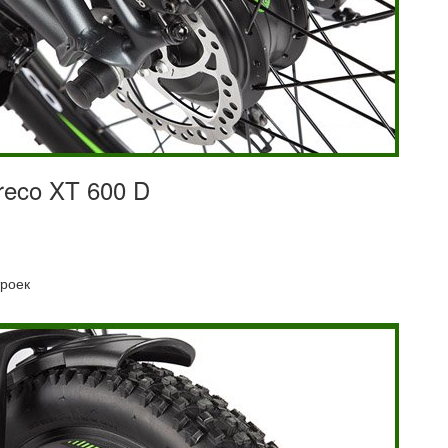
reco XT 600 D
троек