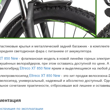
ластиковые крылья и металлический задний багажник - в комплекте
ередняя светодионая фара с питанием от аккумулятора
 XT 850 New
- флагманская модель в новой линейке горных электри
кушённых велорайдеров, при этом оставаясь доступной по цене. А
 велогибрид
Eltreco XT 850 New
ярким и выделяющимся на любой д
электровелосипед
Eltreco XT 850 New
- это хит продаж велосезона
велосипед, универсальный, надежный и абсолютно доступный. Одна
ьное сочетание практичности, отбросившая всё лишнее и оставивш
ментация
нструкция по эксплуатации