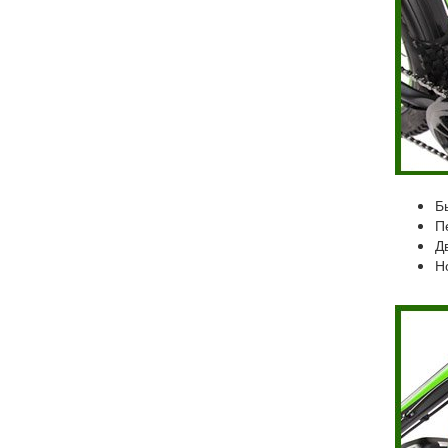
Б
П
Д
Н