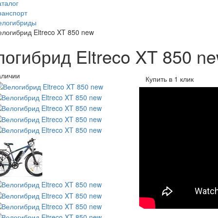
аталог
ранспорт
елогибриды
елогибрид Eltreco XT 850 new
логибрид Eltreco XT 850 n
аличии
Купить в 1 клик