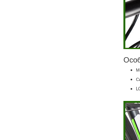
Особ
М
С
L