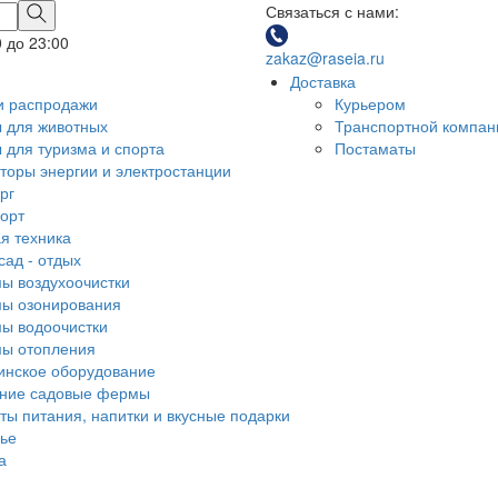
Связаться с нами:
0 до 23:00
zakaz@raseia.ru
Доставка
и распродажи
Курьером
 для животных
Транспортной компан
 для туризма и спорта
Постаматы
торы энергии и электростанции
рг
орт
я техника
сад - отдых
ы воздухоочистки
ы озонирования
ы водоочистки
ы отопления
нское оборудование
ние садовые фермы
ты питания, напитки и вкусные подарки
ье
а