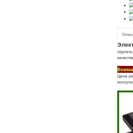
Опис
Элек
терпеть
качеств
Внима
Цена ук
консуль