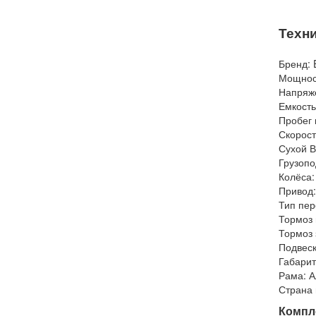
Техн
Бренд:
Мощност
Напряже
Емкость
Пробег 
Скорост
Сухой Ве
Грузопо
Колёса:
Привод:
Тип пер
Тормоз 
Тормоз 
Подвеск
Габарит
Рама: 
Страна 
Компл