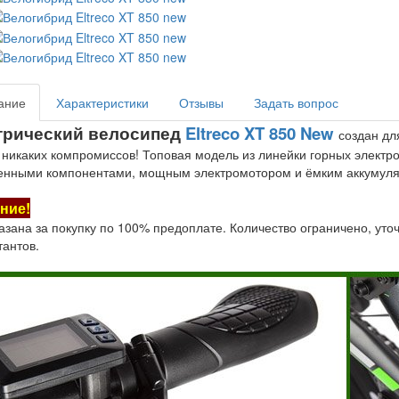
ание
Характеристики
Отзывы
Задать вопрос
трический велосипед
Eltreco XT 850 New
создан дл
 никаких компромиссов! Топовая модель из линейки горных электр
енными компонентами, мощным электромотором и ёмким аккумуля
ние!
азана за покупку по 100% предоплате. Количество ограничено, уто
тантов.