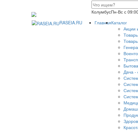
Колумбус
Пн-Вс с 09:0
RASEIA.RU
Главная
Каталог
Акции 
Товары
Товары
Генера
Военто
Трансп
Бытова
Дача - 
Систем
Систем
Систем
Систем
Медици
Домаш
Продук
Здоров
Красот