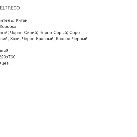
ELTRECO
дитель:
Китай
Коробке
ный; Черно-Синий; Черно-Серый; Серо-
ний; Хаки; Черно-Красный; Красно-Черный;
иний
220x760
яцев