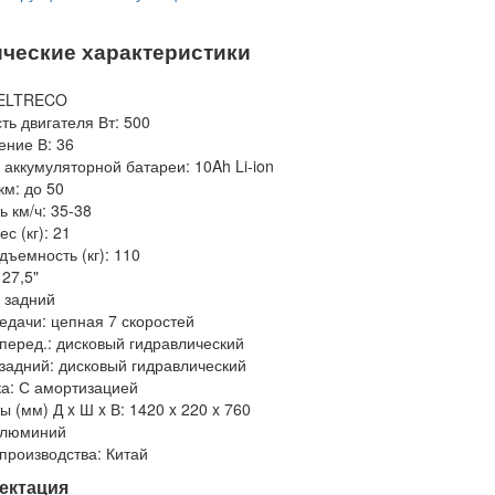
ические характеристики
 ELTRECO
ь двигателя Вт: 500
ние В: 36
 аккумуляторной батареи: 10Ah Li-ion
км: до 50
ь км/ч: 35-38
с (кг): 21
дъемность (кг): 110
 27,5"
 задний
едачи: цепная 7 скоростей
перед.: дисковый гидравлический
задний: дисковый гидравлический
а: С амортизацией
ы (мм) Д x Ш x В: 1420 x 220 x 760
Алюминий
производства: Китай
ектация