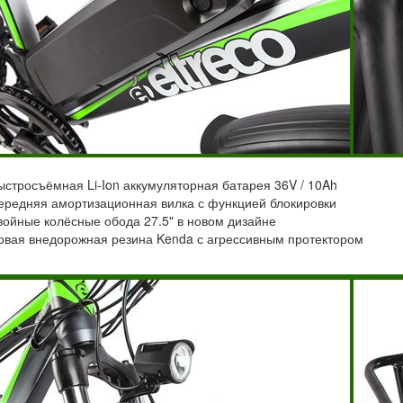
ыстросъёмная Li-Ion аккумуляторная батарея 36V / 10Ah
ередняя амортизационная вилка с функцией блокировки
войные колёсные обода 27.5" в новом дизайне
овая внедорожная резина Kenda с агрессивным протектором