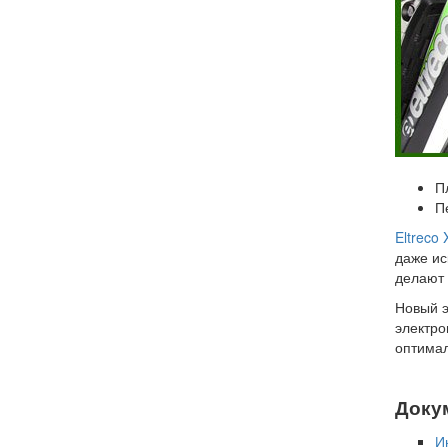
П
П
Eltreco
даже ис
делают
Новый 
электро
оптимал
Доку
И