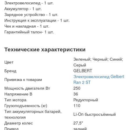
Электровелосипед - 1 шт.
Аккумулятор - 1 шт.
Зарядное устройство - 1 шт.
Инструкция к эксплуатации - 1 шт.
Чек и накладная - 1 шт.
Гарантийный талон- 1 шт.
Технические характеристики
Зеленый; Черный; Синий;
Цвет
Серый
Бренд
GELBERT
Электровелосипед Gelbert
Привязка к товарам
Ran 2 ST
Мощность двигателя Вт
250
Напряжение В
36
Тип мотора
Редукторный
Грузоподъемность (кг)
110
Тип аккумуляторных батарей,
Li-On быстросъёмный
технология
Диаметр колес
27,5"
Привод
задний