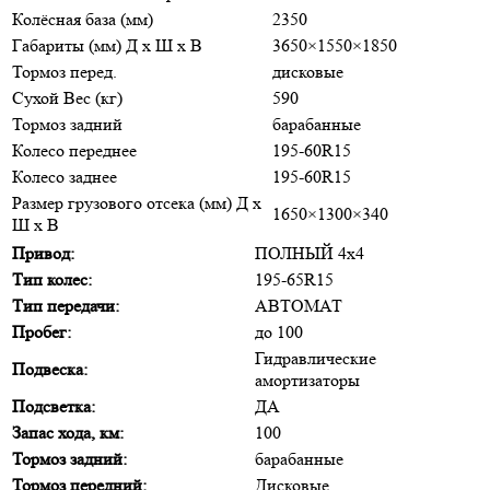
Колёсная база (мм)
2350
Габариты (мм) Д x Ш x В
3650×1550×1850
Тормоз перед.
дисковые
Сухой Вес (кг)
590
Тормоз задний
барабанные
Колесо переднее
195-60R15
Колесо заднее
195-60R15
Размер грузового отсека (мм) Д x
1650×1300×340
Ш x В
Привод:
ПОЛНЫЙ 4х4
Тип колес:
195-65R15
Тип передачи:
АВТОМАТ
Пробег:
до 100
Гидравлические
Подвеска:
амортизаторы
Подсветка:
ДА
Запас хода, км:
100
Тормоз задний:
барабанные
Тормоз передний:
Дисковые