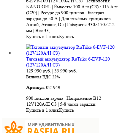
6-EVF-100 (12V100A/H C5) | Технология
NANO GEL | Ёмкость: 100 А·ч (С3) / 115 А·ч
(С20) | Ресурс до 900 циклов | Быстрая
зарядка до 50 А | Для тяжёлых трициклов
Алтай, Атлант, D5 | Габариты 330×170×212
мм | Вес 33,
Купить в 1 клик
Купить
Тяговый аккумулятор RuTrike 6-EVF-120
(12V120A/H C3)
129 990
руб.
|
35 990
руб.
Включая НДС 22%
Артикул:
021949
900 циклов заряда | Напряжение В12 |
12V120A/H C3 | 5-8 часов зарядки
Купить в 1 клик
Купить