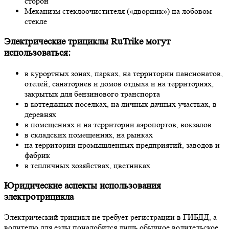
сторон
Механизм стеклоочистителя («дворник») на лобовом
стекле
Электрические трициклы
RuTrike
могут
использоваться:
в курортных зонах, парках, на территории пансионатов,
отелей, санаториев и домов отдыха и на территориях,
закрытых для бензинового транспорта
в коттеджных поселках, на личных дачных участках, в
деревнях
в помещениях и на территории аэропортов, вокзалов
в складских помещениях, на рынках
на территории промышленных предприятий, заводов и
фабрик
в тепличных хозяйствах, цветниках
Юридические аспекты использования
электротрицикла
Электрический трицикл
не требует регистрации в ГИБДД, а
водителю для езды понадобится лишь обычное водительское