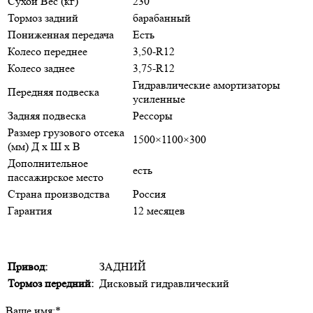
Сухой Вес (кг)
230
Тормоз задний
барабанный
Пониженная передача
Есть
Колесо переднее
3,50-R12
Колесо заднее
3,75-R12
Гидравлические амортизаторы
Передняя подвеска
усиленные
Задняя подвеска
Рессоры
Размер грузового отсека
1500×1100×300
(мм) Д x Ш x В
Дополнительное
есть
пассажирское место
Страна производства
Россия
Гарантия
12 месяцев
Привод:
ЗАДНИЙ
Тормоз передний:
Дисковый гидравлический
Ваше имя:
*