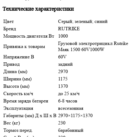
Технические характеристики
Цвет
Серый; зеленый; синий
Бренд
RUTRIKE
Мощность двигателя Вт
1000
Грузовой электротрицикл Rutrike
Привязка к товарам
Маяк 1500 60V1000W
Напряжение В
60V
Привод
задний
Длина (мм)
2970
Ширина (мм)
1175
Высота (мм)
1370
Скорость км/ч
до 25 км/ч
Время заряда батареи
6-8 часов
Эксплуатация
всесезонная
Габариты (мм) Д x Ш x В
2970×1175×1370
Вес (кг)
230
Тормоз перед.
барабанный