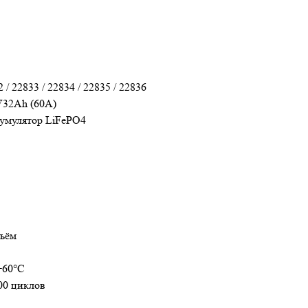
 / 22833 / 22834 / 22835 / 22836
V32Ah (60A)
умулятор LiFePO4
1
зъём
+60°С
00 циклов