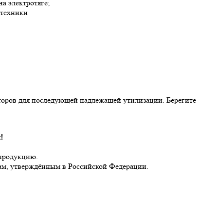
а электротяге;
 техники
яторов для последующей надлежащей утилизации. Берегите
!
 продукцию.
там, утверждённым в Российской Федерации.