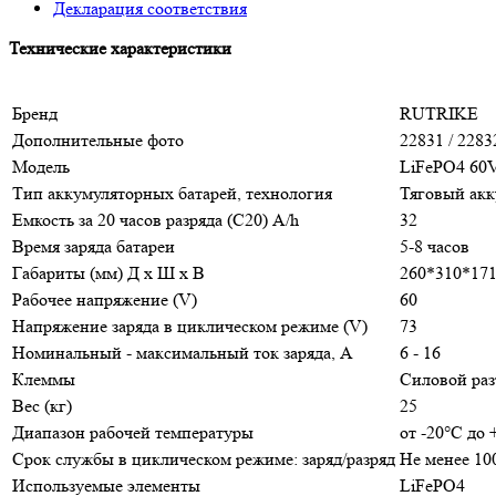
Декларация соответствия
Технические характеристики
Бренд
RUTRIKE
Дополнительные фото
22831 / 22832
Модель
LiFePO4 60
Тип аккумуляторных батарей, технология
Тяговый акк
Емкость за 20 часов разряда (С20) A/h
32
Время заряда батареи
5-8 часов
Габариты (мм) Д x Ш x В
260*310*17
Рабочее напряжение (V)
60
Напряжение заряда в циклическом режиме (V)
73
Номинальный - максимальный ток заряда, А
6 - 16
Клеммы
Силовой ра
Вес (кг)
25
Диапазон рабочей температуры
от -20°С до 
Срок службы в циклическом режиме: заряд/разряд
Не менее 10
Используемые элементы
LiFePO4