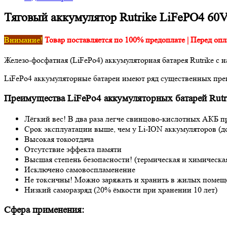
Тяговый аккумулятор Rutrike LiFePO4 60
Внимание!
Товар поставляется по 100% предоплате | Перед опл
Железо-фосфатная (LiFePo4) аккумуляторная батарея Rutrike с
LiFePo4 аккумуляторные батареи имеют ряд существенных пре
Преимущества LiFePo4 аккумуляторных батарей Rutr
Лёгкий вес! В два раза легче свинцово-кислотных АКБ п
Срок эксплуатации выше, чем у Li-ION аккумуляторов (до
Высокая токоотдача
Отсутствие эффекта памяти
Высшая степень безопасности! (термическая и химическа
Исключено самовоспламенение
Не токсичны! Можно заряжать и хранить в жилых помещ
Низкий саморазряд (20% ёмкости при хранении 10 лет)
Сфера применения: