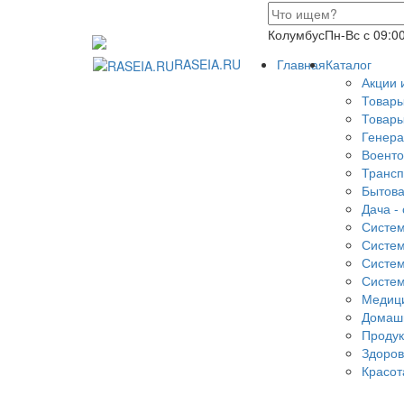
Колумбус
Пн-Вс с 09:0
RASEIA.RU
Главная
Каталог
Акции 
Товары
Товары
Генера
Военто
Трансп
Бытова
Дача - 
Систем
Систем
Систем
Систем
Медици
Домаш
Продук
Здоров
Красот