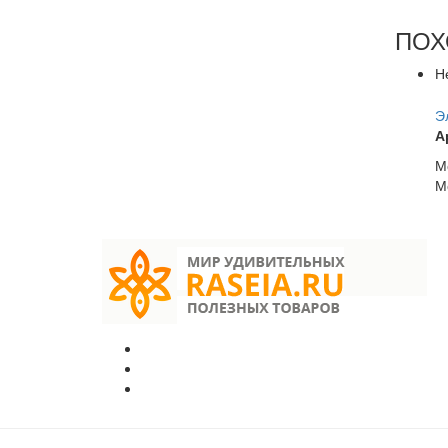
ПОХ
Н
Э
А
М
М