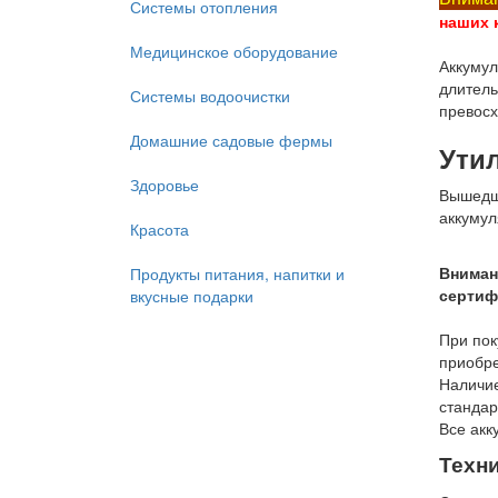
Системы отопления
наших 
Медицинское оборудование
Аккуму
длитель
Системы водоочистки
превосх
Домашние садовые фермы
Ути
Здоровье
Вышедша
аккумул
Красота
Вниман
Продукты питания, напитки и
сертиф
вкусные подарки
При пок
приобр
Наличие
стандар
Все акк
Техн