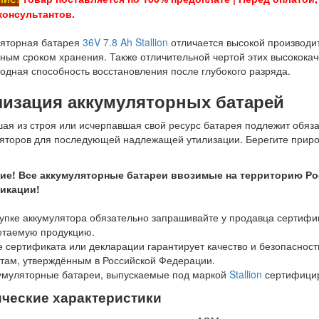
консультантов.
ляторная батарея
36V 7.8 Ah Stallion
отличается высокой производит
ным сроком хранения. Также отличительной чертой этих высокока
одная способность восстановления после глубокого разряда.
лизация аккумуляторных батарей
я из строя или исчерпавшая свой ресурс батарея подлежит обяза
яторов для последующей надлежащей утилизации. Берегите прир
ие! Все аккумуляторные батареи ввозимые на территорию Р
икации!
упке аккумулятора обязательно запрашивайте у продавца сертифи
етаемую продукцию.
 сертификата или декларации гарантирует качество и безопасност
там, утверждённым в Российской Федерации.
умуляторные батареи, выпускаемые под маркой
Stallion
сертифици
ические характеристики