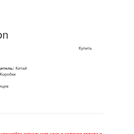
on
Купить
дитель:
Китай
Коробке
яцев
 уточняйте актуальную цену и наличие товара у