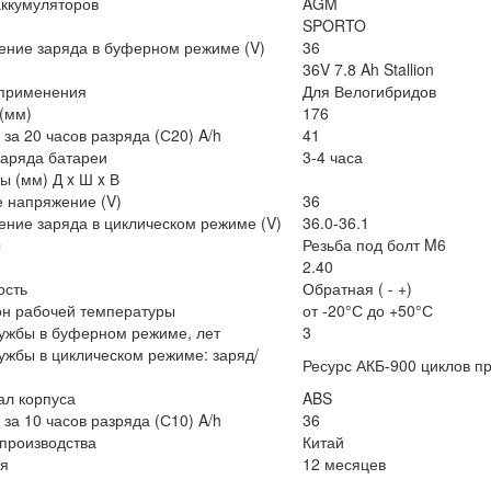
ккумуляторов
AGM
SPORTO
ние заряда в буферном режиме (V)
36
36V 7.8 Ah Stallion
применения
Для Велогибридов
(мм)
176
 за 20 часов разряда (С20) A/h
41
аряда батареи
3-4 часа
ы (мм) Д x Ш x В
 напряжение (V)
36
ние заряда в циклическом режиме (V)
36.0-36.1
ы
Резьба под болт M6
2.40
ость
Обратная ( - +)
н рабочей температуры
от -20°С до +50°С
ужбы в буферном режиме, лет
3
ужбы в циклическом режиме: заряд/
Ресурс АКБ-900 циклов п
л корпуса
ABS
 за 10 часов разряда (С10) A/h
36
производства
Китай
я
12 месяцев