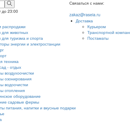
Связаться с нами:
0 до 23:00
zakaz@raseia.ru
Доставка
и распродажи
Курьером
 для животных
Транспортной компан
 для туризма и спорта
Постаматы
торы энергии и электростанции
рг
орт
я техника
сад - отдых
ы воздухоочистки
ы озонирования
ы водоочистки
ы отопления
нское оборудование
ние садовые фермы
ты питания, напитки и вкусные подарки
ье
а