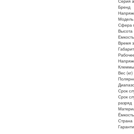
Серия а
Бренд
Напряже
Модель
Сфера 
Высота 
Емкость
Время з
Габарит
Рабочее
Напряже
Клемм
Вес (кг)
Полярн
Диапазо
Срок сл
Срок сл
разряд
Материа
Ёмкость
Страна 
Гаранти