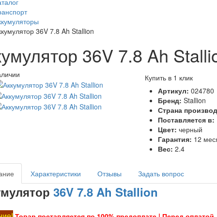
аталог
ранспорт
ккумуляторы
кумулятор 36V 7.8 Ah Stallion
умулятор 36V 7.8 Ah Stalli
аличии
Купить в 1 клик
Артикул:
024780
Бренд:
Stallion
Страна произво
Поставляется в:
Цвет:
черный
Гарантия:
12 мес
Вес:
2.4
ание
Характеристики
Отзывы
Задать вопрос
умулятор
36V 7.8 Ah Stallion
ие!
Товар поставляется по 100% предоплате | Перед оплатой,