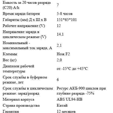
Емкость за 20 часов разряда
7
(С20) A/h
Время заряда батареи
5-8 часов
Габариты (мм) Д x Ш x В
151*65*101
Рабочее напряжение (V)
12
Напряжение заряда в
14,1
циклическом режиме (V)
Номинальный -
2,1
максимальный ток заряда, А
Клеммы
Нож F2
Вес (кг)
2,0
Диапазон рабочей
от -15°С до +45°С
температуры
Срок службы в буферном
6
режиме, лет
Срок службы в циклическом
Ресурс АКБ-900 циклов при
режиме: заряд/разряд
глубине разряда -75%
Материал корпуса
ABS UL94-HB
Страна производства
Китай
Гарантия
12 месяцев