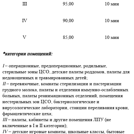
III
95,00
10 мин
IV
90,00
10 мин
V
85,00
10 мин
*категории помещений:
I
– операционные, предоперационные, родильные,
стерильные зоны ЦСО, детские палаты роддомов, палаты для
недоношенных и травмированных детей;
II
– перевязочные, комнаты стерилизации и пастеризации
грудного молока, палаты и отделения иммунно-ослабленных
больных, палаты реанимационных отделений, помещения
нестерильных зон ЦСО, бактериологические и
вирусологические лаборатории, станции переливания крови,
фармацевтические цеха;
III
– палаты, кабинеты и другие помещения ЛПУ (не
включенные в I и II категории);
IV
– детские игровые комнаты, школьные классы, бытовые