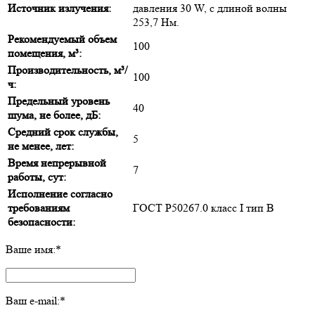
Источник излучения:
давления 30 W, с длиной волны
253,7 Нм.
Рекомендуемый объем
100
помещения, м³:
Производительность, м³/
100
ч:
Предельный уровень
40
шума, не более, дБ:
Средний срок службы,
5
не менее, лет:
Время непрерывной
7
работы, сут:
Исполнение согласно
требованиям
ГОСТ Р50267.0 класс I тип В
безопасности:
Ваше имя:
*
Ваш e-mail:
*