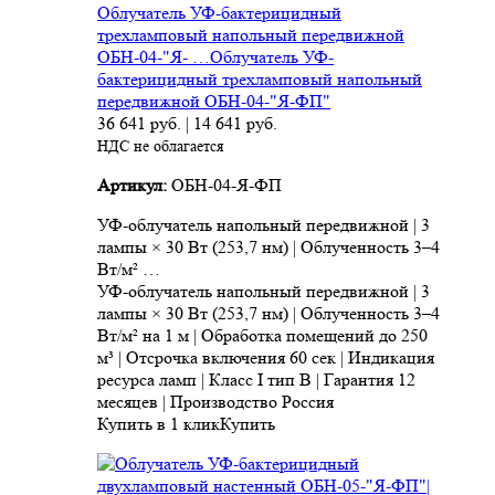
Облучатель УФ-бактерицидный
трехламповый напольный передвижной
ОБН-04-"Я- …
Облучатель УФ-
бактерицидный трехламповый напольный
передвижной ОБН-04-"Я-ФП"
36 641
руб.
|
14 641
руб.
НДС не облагается
Артикул:
ОБН-04-Я-ФП
УФ-облучатель напольный передвижной | 3
лампы × 30 Вт (253,7 нм) | Облученность 3–4
Вт/м² …
УФ-облучатель напольный передвижной | 3
лампы × 30 Вт (253,7 нм) | Облученность 3–4
Вт/м² на 1 м | Обработка помещений до 250
м³ | Отсрочка включения 60 сек | Индикация
ресурса ламп | Класс I тип B | Гарантия 12
месяцев | Производство Россия
Купить в 1 клик
Купить