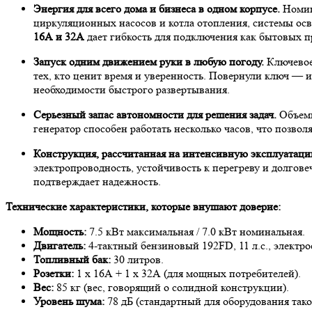
Энергия для всего дома и бизнеса в одном корпусе.
Номин
циркуляционных насосов и котла отопления, системы осв
16А и 32А
дает гибкость для подключения как бытовых п
Запуск одним движением руки в любую погоду.
Ключевое
тех, кто ценит время и уверенность. Повернули ключ — 
необходимости быстрого развертывания.
Серьезный запас автономности для решения задач.
Объемн
генератор способен работать несколько часов, что позво
Конструкция, рассчитанная на интенсивную эксплуатаци
электропроводность, устойчивость к перегреву и долгове
подтверждает надежность.
Технические характеристики, которые внушают доверие:
Мощность:
7.5 кВт максимальная / 7.0 кВт номинальная.
Двигатель:
4-тактный бензиновый 192FD, 11 л.с., электро
Топливный бак:
30 литров.
Розетки:
1 х 16А + 1 х 32А (для мощных потребителей).
Вес:
85 кг (вес, говорящий о солидной конструкции).
Уровень шума:
78 дБ (стандартный для оборудования тако