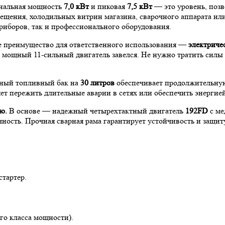
альная мощность
7,0 кВт
и пиковая
7,5 кВт
— это уровень, поз
ещения, холодильных витрин магазина, сварочного аппарата ил
риборов, так и профессионального оборудования.
 преимущество для ответственного использования —
электричес
и мощный 11-сильный двигатель завелся. Не нужно тратить силы 
ый топливный бак на
30 литров
обеспечивает продолжительную 
ляет пережить длительные аварии в сетях или обеспечить энерги
ю.
В основе — надежный четырехтактный двигатель
192FD
с ме
чность. Прочная сварная рама гарантирует устойчивость и защи
стартер.
го класса мощности).