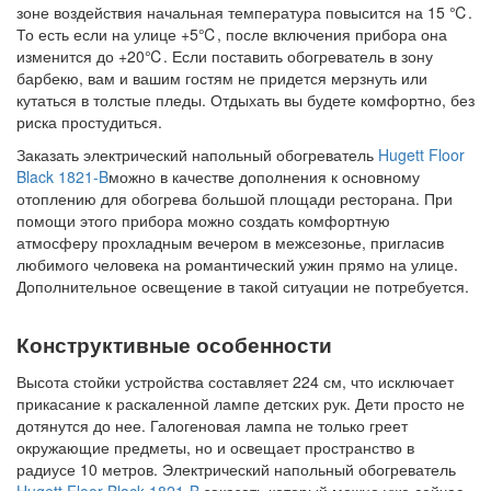
зоне воздействия начальная температура повысится на 15 ℃.
То есть если на улице +5℃, после включения прибора она
изменится до +20℃. Если поставить обогреватель в зону
барбекю, вам и вашим гостям не придется мерзнуть или
кутаться в толстые пледы. Отдыхать вы будете комфортно, без
риска простудиться.
Заказать электрический напольный обогреватель
Hugett Floor
Black 1821-B
можно в качестве дополнения к основному
отоплению для обогрева большой площади ресторана. При
помощи этого прибора можно создать комфортную
атмосферу прохладным вечером в межсезонье, пригласив
любимого человека на романтический ужин прямо на улице.
Дополнительное освещение в такой ситуации не потребуется.
Конструктивные особенности
Высота стойки устройства составляет 224 см, что исключает
прикасание к раскаленной лампе детских рук. Дети просто не
дотянутся до нее. Галогеновая лампа не только греет
окружающие предметы, но и освещает пространство в
радиусе 10 метров. Электрический напольный обогреватель
Hugett Floor Black 1821-B
заказать который можно уже сейчас,