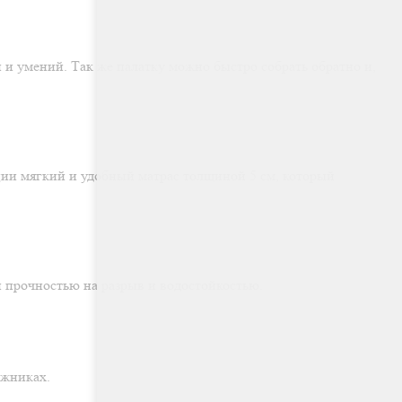
 и умений. Так же палатку можно быстро собрать обратно и,
ации мягкий и удобный матрас толщиной 5 см, который
прочностью на разрыв и водостойкостью.
ожниках.