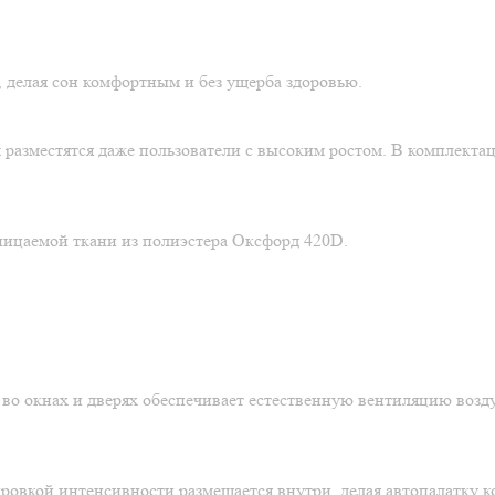
 делая сон комфортным и без ущерба здоровью.
ом разместятся даже пользователи с высоким ростом. В комплект
ницаемой ткани из полиэстера Оксфорд 420D.
во окнах и дверях обеспечивает естественную вентиляцию возду
ровкой интенсивности размещается внутри, делая автопалатку к