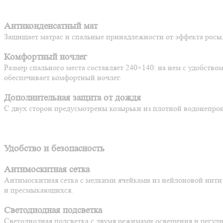
Антиконденсатный мат
Защищает матрас и спальные принадлежности от эффекта росы,
Комфортный ночлег
Размер спального места составляет 240×140: на нем с удобств
обеспечивает комфортный ночлег.
Дополнительная защита от дождя
С двух сторон предусмотрены козырьки из плотной водонепро
Удобство и безопасность
Антимоскитная сетка
Антимоскитная сетка с мелкими ячейками из нейлоновой нити 
и пресмыкающихся.
Светодиодная подсветка
Светодиодная подсветка с двумя режимами освещения и регули