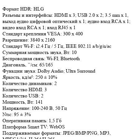
Формат HDR: HLG
Разъемы и интерфейсы: HDMI x 3; USB 2.0 x 2; 3.5 mm x 1,
выход аудио цифровой оптический х 1; аудио вход RCA x 1;
видео вход RCA x 1; вход RJ45 x 1
Стандарт крепления VESA: 300 х 400
Разрешение: 3840 х 2160
Стандарт Wi-F: i2.4 Гц / 5 Гц, IEEE 802.11 a/b/g/n/ac
Суммарная мощность звука, Вт: 10
Беспроводная связь: Wi-FI; Bluetooth
Диагональ, ’’/см: 65/165
Функции звука: Dolby Audio; Ultra Surround
Яркость, кд/м²: 250 ± 10%
Количество динамиков: 2
Количество HDMI: 3
Количество USB: 2
Мощность, Вт: 141
Напряжение: 100-240 В, 50 Гц
Ntsc: 95 ± 3%
Оперативная память: 1,5 Гб
Платформа Smart TV: WebOS
Поддерживаемые форматы: JPEG/BMP/PNG, MP3,