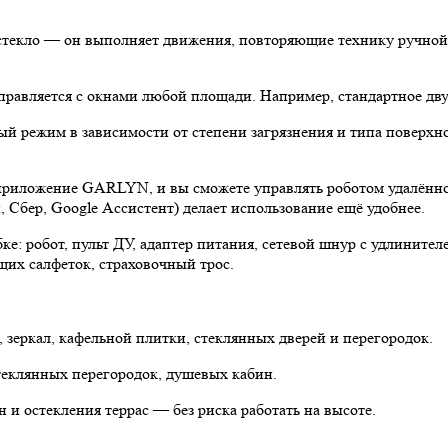
стекло — он выполняет движения, повторяющие технику ручной 
правляется с окнами любой площади. Например, стандартное дву
 режим в зависимости от степени загрязнения и типа поверхно
риложение GARLYN, и вы сможете управлять роботом удалённо: в
 Сбер, Google Ассистент) делает использование ещё удобнее.
ке: робот, пульт ДУ, адаптер питания, сетевой шнур с удлинител
щих салфеток, страховочный трос.
 зеркал, кафельной плитки, стеклянных дверей и перегородок.
теклянных перегородок, душевых кабин.
и остекления террас — без риска работать на высоте.