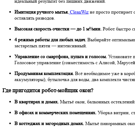
идеальный результат без лишних движений.
Имитация ручного мытья.
CleanWiz
не просто протирает 
оставлять разводов.
Высокая скорость очистки — до 1 м²/мин.
Робот быстро с
4 режима работы для любых задач.
Выбирайте оптимальный
застарелых пятен — интенсивный.
Управление со смартфона, пульта и голосом.
Установите п
Голосовое управление (совместимость с Алисой, Марусей,
Продуманная комплектация.
Всё необходимое уже в короб
аккумуляторы), бутылочка для воды, два комплекта чистя
Где пригодится робот-мойщик окон?
В квартирах и домах.
Мытьё окон, балконных остеклений,
В офисах и коммерческих помещениях.
Уборка витрин, с
В коттеджах и загородных домах.
Мытьё панорамных окон 