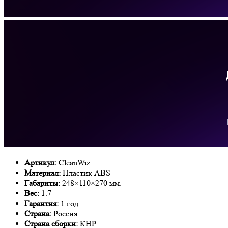
Артикул:
CleanWiz
Материал:
Пластик ABS
Габариты:
248×110×270 мм.
Вес:
1.7
Гарантия:
1 год
Страна:
Россия
Страна сборки:
КНР