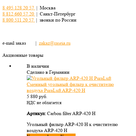
8 495 128 20 57
| Москва
8 812 660 57 20
| Санкт-Петербург
8 800 511 20 57
| звонки по России
e-mail заказ |
zakaz@raseia.ru
Акционные товары
В наличии
Сделано в Германии
Сменный угольный фильтр к очистителю
воздуха PuraLuft ARP-420 H
5 880
руб.
НДС не облагается
Артикул:
Carbon filter ARP-420 H
Угольный фильтр ARP-420 H к очистителю
воздуха ARP-420 H