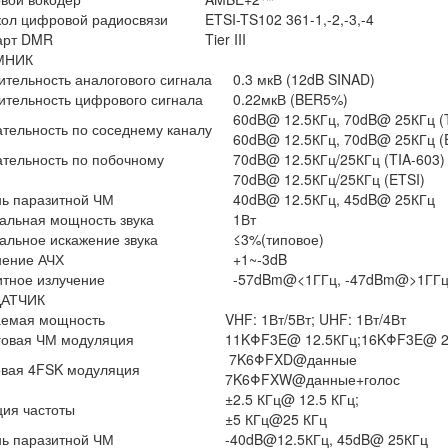
кол цифровой радиосвязи
ETSI-TS102 361-1,-2,-3,-4
арт DMR
Tier III
МНИК
ительность аналогового сигнала
0.3 мкВ (12dB SINAD)
ительность цифрового сигнала
0.22мкВ (BER5%)
60dB@ 12.5КГц, 70dB@ 25КГц (
тельность по соседнему каналу
60dB@ 12.5КГц, 70dB@ 25КГц (
тельность по побочному
70dB@ 12.5КГц/25КГц (TIA-603)
алу
70dB@ 12.5КГц/25КГц (ETSI)
нь паразитной ЧМ
40dB@ 12.5КГц, 45dB@ 25КГц
альная мощность звука
1Вт
альное искажение звука
≤3%(типовое)
нение АЧХ
+1~-3dB
тное излучение
-57dBm@<1ГГц, -47dBm@>1ГГ
АТЧИК
аемая мощность
VHF: 1Вт/5Вт; UHF: 1Вт/4Вт
говая ЧМ модуляция
11KΦF3E@ 12.5КГц;16KΦF3E@ 
7K6ΦFXD@данные
вая 4FSK модуляция
7K6ΦFXW@данные+голос
±2.5 КГц@ 12.5 КГц;
ция частоты
±5 КГц@25 КГц
нь паразитной ЧМ
-40dB@12.5КГц, 45dB@ 25КГц