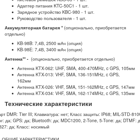
Адаптер питания KTC-50C1 - 1 шт.
Зарядное устройство KBC-980 - 1 шт.
Руководство пользователя - 1 шт.
Аккумуляторная батарея *
(опционально, приобретается
отдельно)
KB-98B: 7,4В, 2500 мАч (опция)
KB-98E: 7,4В, 3400 мАч (опция)
Антенна** -
(опционально, приобретается отдельно)
Антенна KTX-062: UHF, SMA, 400-470MHz, c GPS, 105мм
Антенна KTX-013: VHF, SMA, 136-151MHz, c GPS,
162мм
Антенна KTX-026: VHF, SMA, 151-162MHz, c GPS, 147мм
Антенна KTX-034: VHF, SMA, 162-174MHz, c GPS, 135мм
Технические характеристики
рт DMR: Tier III; Клавиатура: нет; Класс защиты: IP68; MIL-STD-810
г: да; GPS: да; Bluetooth: да; MDC1200, 2-Tone, 5-Tone: да; DTMF: д
27: да; Класс: носимый
. ОБЩИЕ ХАРАКТЕРИСТИКИ