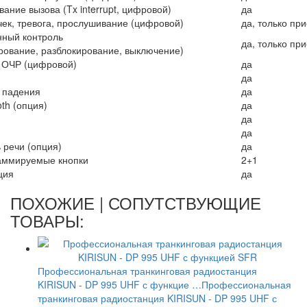
ание вызова (Tx interrupt, цифровой)
да
ек, тревога, прослушивание (цифровой)
да, только пр
нный контроль
да, только пр
рование, разблокирование, выключение)
 ОЧР (цифровой)
да
да
 падения
да
oth (опция)
да
да
да
 речи (опция)
да
аммируемые кнопки
2+1
ция
да
ПОХОЖИЕ | СОПУТСТВУЮЩИЕ
ТОВАРЫ:
Профессиональная транкинговая радиостанция
KIRISUN - DP 995 UHF с функцие …
Профессиональная
транкинговая радиостанция KIRISUN - DP 995 UHF с