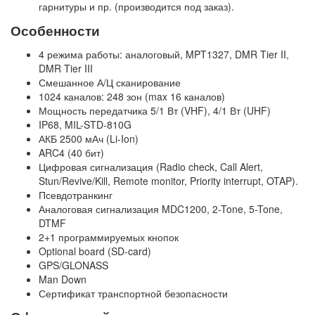
гарнитуры и пр. (производится под заказ).
Особенности
4 режима работы: аналоговый, MPT1327, DMR Tier II,
DMR Tier III
Смешанное А/Ц сканирование
1024 каналов: 248 зон (max 16 каналов)
Мощность передатчика 5/1 Вт (VHF), 4/1 Вт (UHF)
IP68, MIL-STD-810G
АКБ 2500 мАч (Li-Ion)
ARC4 (40 бит)
Цифровая сигнализация (Radio check, Call Alert,
Stun/Revive/Kill, Remote monitor, Priority interrupt, OTAP).
Псевдотранкинг
Аналоговая сигнализация MDC1200, 2-Tone, 5-Tone,
DTMF
2+1 программируемых кнопок
Optional board (SD-card)
GPS/GLONASS
Man Down
Сертификат транспортной безопасности