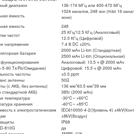
тный диапазон
136-174 МГц или 400-470 МГц
1024 каналов, 248 зон (max 16 кана
ьная ёмкость
зоне)
ная емкость
248
25 КГц/12.5 КГц (Аналоговый)
тки частот
12.5 КГц (Цифровой)
ее напряжение
7.4 В DC ±20%
2000 мАч Li-ion (Стандартная)
ляторная батарея
2500 мАч Li-ion (Опциональная)
 функционирования
Аналоговый: 13.5 ч @ 2000 мАч
5-5-90 Tx/Rx/Ожидание)
Цифровой: 15.5 ч @ 2000 мАч
ьность частоты
±0.5 ppm
анс антенны
50Ω
ты (с АКБ, без антенны)
136 мм*63.5 мм*39 мм
о стандартной АКБ)
385г (2000 мАч)
ая температура
-30℃~ +60℃
ратура хранения
-40℃~ +85℃
ивость к электростатическим
IEC610000-4-2(Уровень 4) ±4kV(Конт
дам
±8kV(Воздух)
 защиты
IP68
TD-810G
да
вой вокодер
AMBE+2™