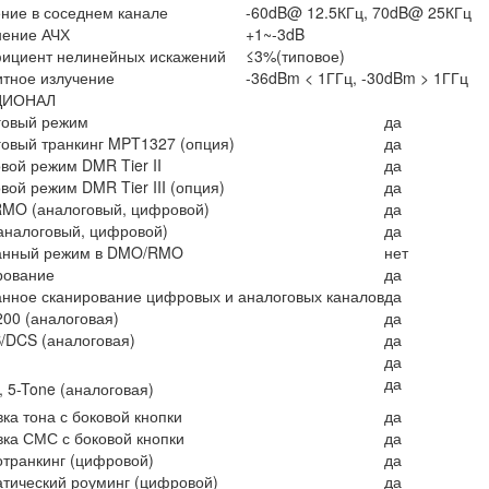
ние в соседнем канале
-60dB@ 12.5КГц, 70dB@ 25КГц
нение АЧХ
+1~-3dB
ициент нелинейных искажений
≤3%(типовое)
тное излучение
-36dBm < 1ГГц, -30dBm > 1ГГц
ЦИОНАЛ
говый режим
да
овый транкинг MPT1327 (опция)
да
ой режим DMR Tier II
да
ой режим DMR Tier III (опция)
да
MO (аналоговый, цифровой)
да
аналоговый, цифровой)
да
нный режим в DMO/RMO
нет
рование
да
нное сканирование цифровых и аналоговых каналов
да
00 (аналоговая)
да
/DCS (аналоговая)
да
да
да
, 5-Tone (аналоговая)
ка тона с боковой кнопки
да
ка СМС с боковой кнопки
да
транкинг (цифровой)
да
тический роуминг (цифровой)
да