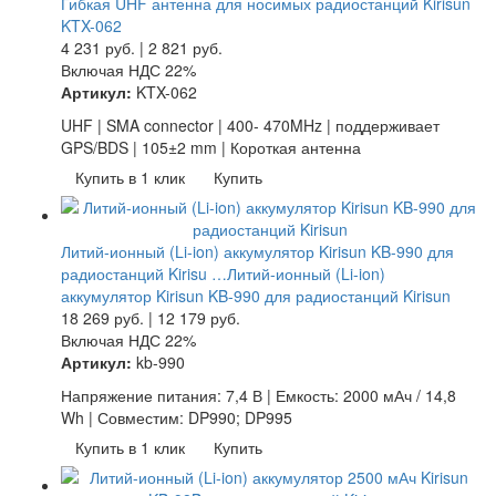
Гибкая UHF антенна для носимых радиостанций Kirisun
KTX-062
4 231
руб.
|
2 821
руб.
Включая НДС 22%
Артикул:
KTX-062
UHF | SMA connector | 400- 470MHz | поддерживает
GPS/BDS | 105±2 mm | Короткая антенна
Купить в 1 клик
Купить
Литий-ионный (Li-ion) аккумулятор Kirisun KB-990​ для
радиостанций Kirisu …
Литий-ионный (Li-ion)
аккумулятор Kirisun KB-990​ для радиостанций Kirisun
18 269
руб.
|
12 179
руб.
Включая НДС 22%
Артикул:
kb-990
Напряжение питания: 7,4 В | Емкость: 2000 мАч / 14,8
Wh | Совместим: DP990; DP995
Купить в 1 клик
Купить