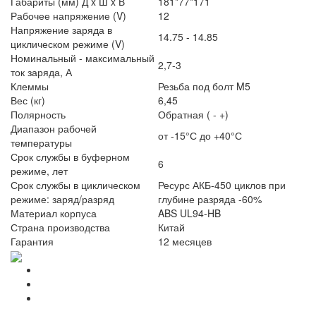
Габариты (мм) Д x Ш x В
181*77*171
Рабочее напряжение (V)
12
Напряжение заряда в
14.75 - 14.85
циклическом режиме (V)
Номинальный - максимальный
2,7-3
ток заряда, А
Клеммы
Резьба под болт M5
Вес (кг)
6,45
Полярность
Обратная ( - +)
Диапазон рабочей
от -15°С до +40°С
температуры
Срок службы в буферном
6
режиме, лет
Срок службы в циклическом
Ресурс АКБ-450 циклов при
режиме: заряд/разряд
глубине разряда -60%
Материал корпуса
ABS UL94-HB
Страна производства
Китай
Гарантия
12 месяцев