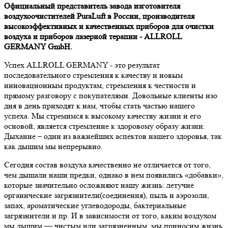
Официальный представитель завода изготовителя
воздухоочистителей PuraLuft в России, производителя
высокоэффективных и качественных приборов для очистки
воздуха и приборов лазерной терапии - ALLROLL
GERMANY GmbH.
Успех ALLROLL GERMANY - это результат
последовательного стремления к качеству и новым
инновационным продуктам, стремления к честности и
прямому разговору с покупателями. Довольные клиенты изо
дня в день приходят к нам, чтобы стать частью нашего
успеха.
Мы стремимся к высокому качеству жизни и его
основой, является стремление к здоровому образу жизни.
Дыхание – один из важнейших аспектов нашего здоровья, так
как дышим мы непрерывно.
Сегодня состав воздуха качественно не отличается от того,
чем дышали наши предки, однако в нем появились «добавки»,
которые значительно осложняют нашу жизнь: летучие
органические загрязнители(соединения), пыль и аэрозоли,
запах, ароматические углеводороды, бактериальные
загрязнители и пр. И в зависимости от того, каким воздухом
мы дышим — чистым или загрязненным, мы приносим жизнь