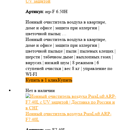
UV защитой
Артикул:
arp-F 6.50H
Ионный очиститель воздуха в квартире,
доме и офисе | защита при аллергии |
цветочной пыльц …
Ионный очиститель воздуха в квартире,
доме и офисе | защита при аллергии |
цветочной пыльце | пыли | пылевых клещах |
шерсти | табачном дыме | выхлопных газах |
вирусах | низкий шум | 8 режимов | 6
ступеней очистки | вес 8 кг | управление по
WI-FI
Купить в 1 клик
Купить
Нет в наличии
Ионный очиститель воздуха PuraLuft ARP-
F7.40L
Артикул:
arp-F7.40L