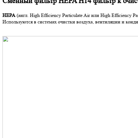
Сменный фильтр HEPA H14 фильтр к очис
HEPA
(
англ.
High Efficiency Particulate Air
или
High Efficiency Par
Используются в
системах очистки воздуха, вентиляции и конд