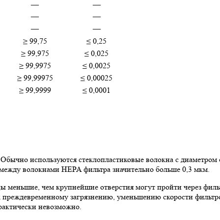
—
—
—
—
—
—
≥ 99,75
≤ 0,25
≥ 99,975
≤ 0,025
≥ 99,9975
≤ 0,0025
≥ 99,99975
≤ 0,00025
≥ 99,9999
≤ 0,0001
бычно используются стеклопластиковые волокна с диаметром о
 между волокнами HEPA фильтра значительно больше 0,3 мкм.
тицы меньшие, чем крупнейшие отверстия могут пройти через фил
к преждевременному загрязнению, уменьшению скорости фильтров
практически невозможно.