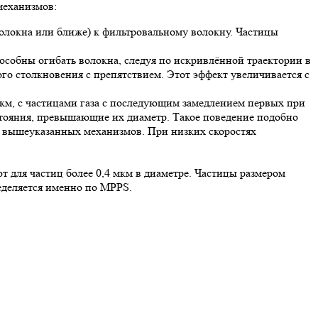
механизмов:
волокна или ближе) к фильтровальному волокну. Частицы
особны огибать волокна, следуя по искривлённой траектории в
го столкновения с препятствием. Этот эффект увеличивается с
мкм, с частицами газа с последующим замедлением первых при
стояния, превышающие их диаметр. Такое поведение подобно
из вышеуказанных механизмов. При низких скоростях
 для частиц более 0,4 мкм в диаметре. Частицы размером
ределяется именно по MPPS.