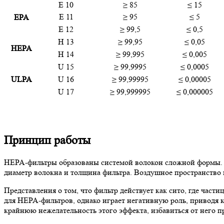
Е 10
≥ 85
≤ 15
Е 11
≥ 95
≤ 5
EPA
Е 12
≥ 99,5
≤ 0,5
Н 13
≥ 99,95
≤ 0,05
HEPA
Н 14
≥ 99,995
≤ 0,005
U 15
≥ 99,9995
≤ 0,0005
ULPA
U 16
≥ 99,99995
≤ 0,00005
U 17
≥ 99,999995
≤ 0,000005
Принцип работы
HEPA-фильтры образованы системой волокон сложной формы. О
диаметр волокна и толщина фильтра. Воздушное пространство
Представления о том, что фильтр действует как сито, где час
для HEPA-фильтров, однако играет негативную роль, приводя 
крайнюю нежелательность этого эффекта, избавиться от него 