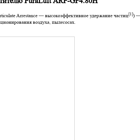
тителю PuraLuft ARP-GF4.80H
[1]
ticulate Arrestance
— высокоэффективное удержание частиц
) 
иционирования воздуха,
пылесосах.