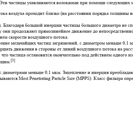
 Эти частицы улавливаются волокнами при помощи следующих 
 тока воздуха проходит близко (на расстоянии порядка толщины 
ц. Благодаря большой инерции частицы большого диаметра не сп
му они продолжают прямолинейное движение до непосредственно
ием скорости воздушного потока.
вение мельчайших частиц загрязнений, с диаметром меньше 0,1 
ершать движения в стороны от линий воздушного потока на рас
 что частица остановится окончательно под действием одного 
[3]
ющим.
диаметрами меньше 0,1 мкм. Зацепление и инерция преобладают
зываются
Most Penetrating Particle Size (MPPS)
. Класс фильтра оп