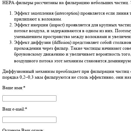
HEPA-фильтры рассчитаны на фильтрацию небольших частиц.
Эффект зацепления (
interception
) проявляется если линия
прилипают к волокнам.
Эффект
инерции
(
impact
) проявляется для крупных части
потоке воздуха, и задерживаются в одном из них. Поэто
уменьшением пространства между волокнами и увеличен
Эффект
диффузии
(
diffusion
) представляет собой столкно
прохождении через фильтр. Такие частицы начинают сов
броуновскому движению и увеличивает вероятность того,
воздушного потока этот механизм становится доминиру
Диффузионный механизм преобладает при фильтрации частиц с 
порядка 0,2–0,3 мкм фильтруются не столь эффективно, они на
Ваше имя:
*
Ваш e-mail:
*
Оставьте Ваш отзыв: