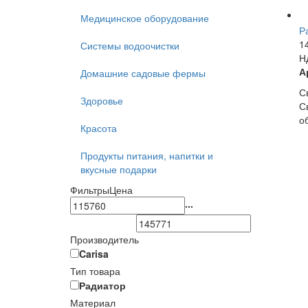
Медицинское оборудование
Р
1
Системы водоочистки
Н
А
Домашние садовые фермы
С
Здоровье
С
о
Красота
Продукты питания, напитки и
вкусные подарки
Фильтры
Цена
...
Производитель
Carisa
Тип товара
Радиатор
Материал