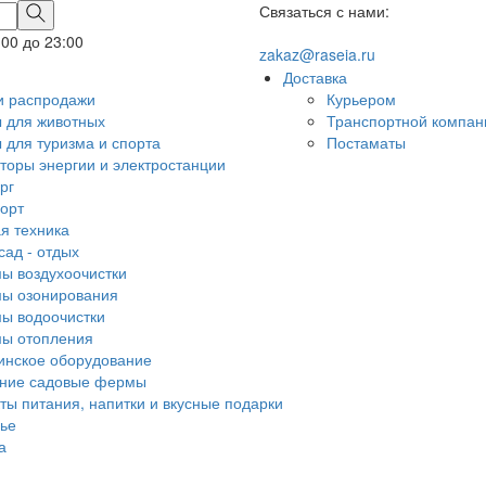
Связаться с нами:
:00 до 23:00
zakaz@raseia.ru
Доставка
и распродажи
Курьером
 для животных
Транспортной компан
 для туризма и спорта
Постаматы
торы энергии и электростанции
рг
орт
я техника
сад - отдых
ы воздухоочистки
ы озонирования
ы водоочистки
ы отопления
нское оборудование
ние садовые фермы
ты питания, напитки и вкусные подарки
ье
а