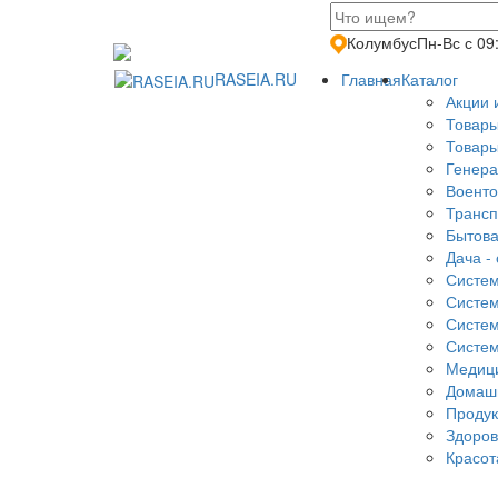
Колумбус
Пн-Вс с 09
RASEIA.RU
Главная
Каталог
Акции 
Товары
Товары
Генера
Военто
Трансп
Бытова
Дача - 
Систем
Систем
Систем
Систем
Медици
Домаш
Продук
Здоров
Красот