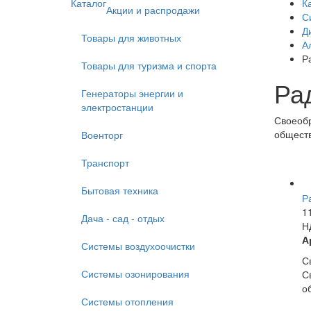
Каталог
К
Акции и распродажи
С
Д
Товары для животных
А
Р
Товары для туризма и спорта
Ра
Генераторы энергии и
электростанции
Своеобр
обществ
Военторг
Транспорт
Бытовая техника
Р
1
Дача - сад - отдых
Н
А
Системы воздухоочистки
С
Системы озонирования
С
о
Системы отопления