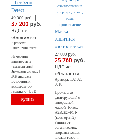
UberOzon
Detect
|
49 000
руб.
37 200
руб.
НДС не
Маска
облагается
защитная
Артикул:
озоностойкая
UberOzonDetect
|
27 000
руб.
Измерение
25 760
руб.
влажности и
НДС не
температуры |
Звуковой сигнал. |
облагается
ЖК дисплей |
Артикул:
102-026-
Встроенный
0018
аккумулятор,
зарядка от USB
Противогаз
фильтрующий с
Купить
панорамной
маской | Класс:
А2В2Е2+Р1 R
(категория 2) |
Защита от
органических,
неорганических,
кислых газов и