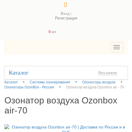
Вход |
Регистрация
0
шт.
Toggle
navigati
Каталог
Весь каталог
Каталог
Системы озонирования
Озонаторы воздуха
Озонаторы OzonBox - Россия
Озонатор воздуха Ozonbox air - 70
Озонатор воздуха Ozonbox
air-70