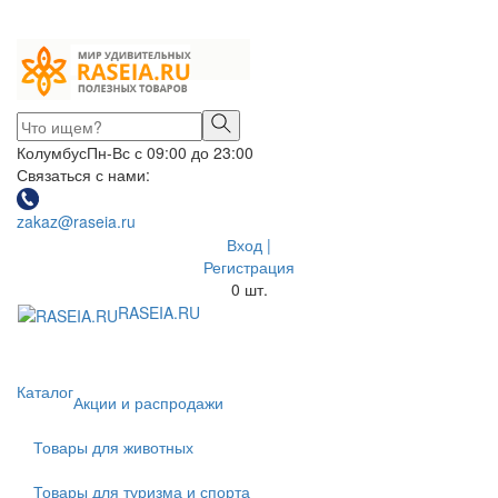
Колумбус
Пн-Вс с 09:00 до 23:00
Связаться с нами:
zakaz@raseia.ru
Вход |
Регистрация
0
шт.
RASEIA.RU
Toggle
navigati
Каталог
Акции и распродажи
Товары для животных
Товары для туризма и спорта