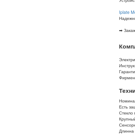
Iplate 
Надежны
➡ Зака
Комп
Электр
Инструк
Гаранти
Фирменн
Техн
Номинал
Есть за
Стекло 
Крупный
Сенсор
Длинна 