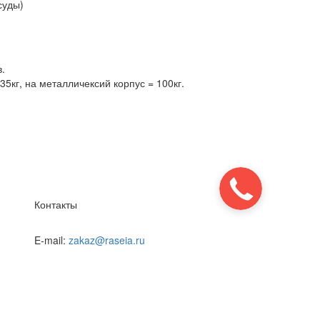
суды)
.
5кг, на металличексий корпус = 100кг.
Контакты
E-mail:
zakaz@raseia.ru