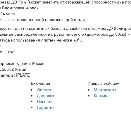
рева: ДО 75% (может завесить от отражающей способности дна по
 Блокировка кнопок
24 часа
из высококачественной нержавеющей стали
дуется для не магнитных баков и аламбиков объёмом ДО 25литров
льная распределённая нагрузка на стекло (диаметром до 30см) = 3
тура использования плиты - не ниже +3ºС!
.
я: 1 год
происхождения: Россия
сборки: Китай
дитель: IPLATE
Компания
Личный кабинет
Оплата
Мои заказы
Доставка
Корзина
Новости
Гарантии