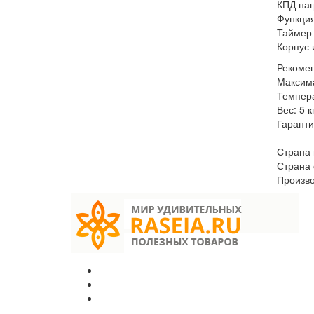
КПД наг
Функция
Таймер 
Корпус 
Рекомен
Максима
Темпера
Вес: 5 кг
Гаранти
Страна 
Страна 
Произво