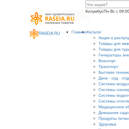
Колумбус
Пн-Вс с 09:0
Главная
Каталог
RASEIA.RU
Акции и распро
Товары для жи
Товары для тур
Генераторы эне
Военторг
Транспорт
Бытовая техник
Дача - сад - от
Системы воздух
Системы озони
Системы водоо
Системы отопл
Медицинское о
Домашние сад
Продукты питан
Здоровье