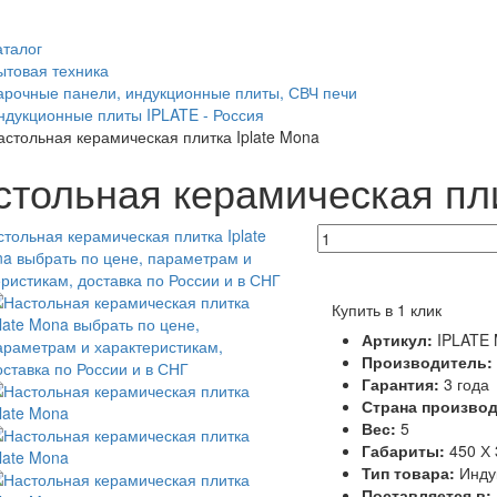
аталог
ытовая техника
арочные панели, индукционные плиты, СВЧ печи
ндукционные плиты IPLATE - Россия
астольная керамическая плитка Iplate Mona
стольная керамическая пли
Купить в 1 клик
Артикул:
IPLATE
Производитель:
Гарантия:
3 года
Страна произво
Вес:
5
Габариты:
450 Х 
Тип товара:
Инду
Поставляется в: