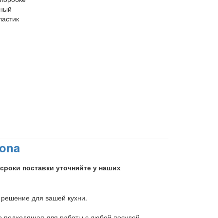
рный
ластик
Mona
 сроки поставки уточняйте у наших
 решение для вашей кухни.
о подходящая для работы с любой посудой,