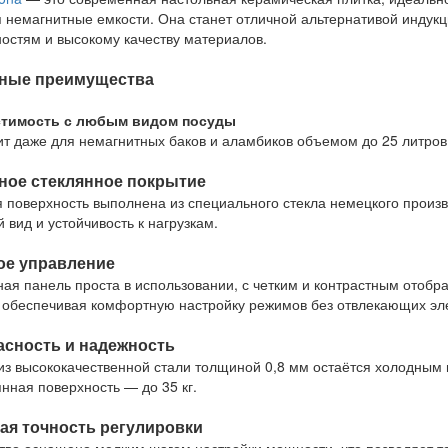
 немагнитные емкости. Она станет отличной альтернативой индук
остям и высокому качеству материалов.
ные преимущества
тимость с любым видом посуды
т даже для немагнитных баков и аламбиков объемом до 25 литров,
ное стеклянное покрытие
 поверхность выполнена из специального стекла немецкого произ
 вид и устойчивость к нагрузкам.
ое управление
ая панель проста в использовании, с четким и контрастным отоб
 обеспечивая комфортную настройку режимов без отвлекающих эл
асность и надежность
из высококачественной стали толщиной 0,8 мм остаётся холодным в
янная поверхность — до 35 кг.
ая точность регулировки
тво оснащено мелким шагом настройки мощности, что позволяет т