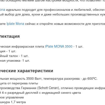
Mona
идеально подходит для профессионалов и любителей, обеспечи
й выбор для дома, кухни и даже небольших производственных нуж
жите
Iplate Mona
сейчас и откройте новые возможности для пригото
лектация
ическая инфракрасная плита
iPlate MONA 3500
- 1 шт.
ция - 1 шт.
йный талон - 1 шт.
ая упаковка- 1 шт.
ические характеристики
ьная мощность 3500 Ватт, температура разогрева - до 600ºС.
щита от перегрева плиты
производства Германии (Schott Ceran), отлично проводящее инфра
 4-х разрядный дисплей с индикацией синего цвета
ное управление
шнура 1,7 метра