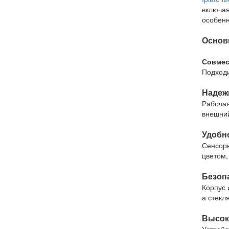
включая
особенн
Основ
Совмес
Подходи
Надеж
Рабочая
внешний
Удобн
Сенсорн
цветом,
Безоп
Корпус 
а стекл
Высок
Устройс