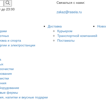
Связаться с нами:
0 до 23:00
zakaz@raseia.ru
Доставка
Ново
дажи
Курьером
вотных
Транспортной компанией
изма и спорта
Постаматы
ргии и электростанции
а
дых
оочистки
рования
чистки
ения
борудование
овые фермы
ия, напитки и вкусные подарки